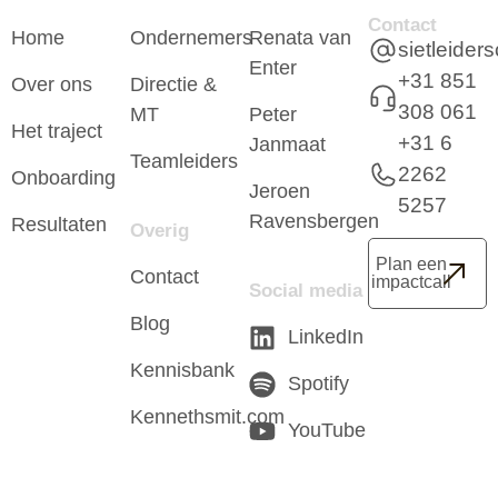
Contact
Home
Ondernemers
Renata van
sietleide
Enter
+31 851
Over ons
Directie &
308 061
MT
Peter
Het traject
+31 6
Janmaat
Teamleiders
2262
Onboarding
Jeroen
5257
Ravensbergen
Resultaten
Overig
Plan een
Contact
impactcall
Social media
Blog
LinkedIn
Kennisbank
Spotify
Kennethsmit.com
YouTube