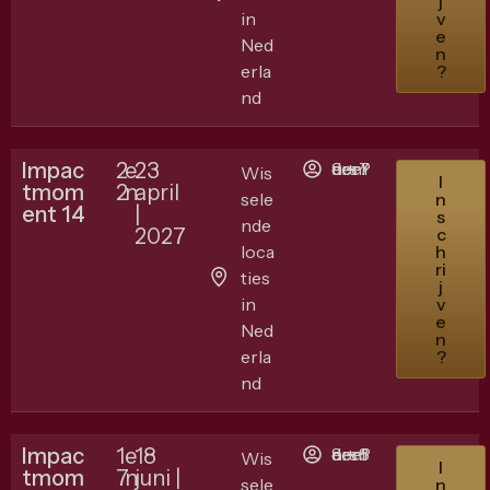
j
in
v
e
Ned
n
erla
?
nd
Impac
2
e
23
9 + 7 deelnemers ?
Wis
I
tmom
2
n
april
sele
n
ent 14
|
s
nde
2027
c
loca
h
ri
ties
j
in
v
e
Ned
n
erla
?
nd
Impac
1
e
18
8 + 8 deelnemers ?
Wis
I
tmom
7
n
juni |
sele
n