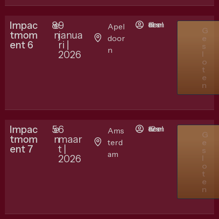
Impac
8
e
9
11 deelnemers
Apel
G
tmom
n
janua
door
e
ent 6
ri |
s
n
2026
l
o
t
e
n
Impac
5
e
6
12 deelnemers
Ams
G
tmom
n
maar
terd
e
ent 7
t |
s
am
2026
l
o
t
e
n