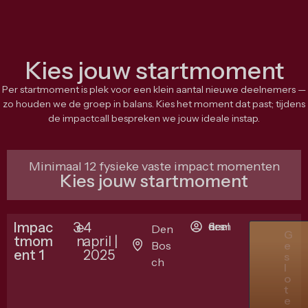
Kies jouw startmoment
Per startmoment is plek voor een klein aantal nieuwe deelnemers —
zo houden we de groep in balans. Kies het moment dat past; tijdens
de impactcall bespreken we jouw ideale instap.
Minimaal 12 fysieke vaste impact momenten
Kies jouw startmoment
Impac
3
e
4
6 deelnemers
Den
G
tmom
n
april |
Bos
e
ent 1
2025
s
ch
l
o
t
e