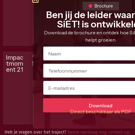
loca
h
ri
Brochure
ties
j
Ben jij de leider waa
in
v
e
SiET! is ontwikke
Ned
n
erla
?
Download de brochure en ontdek hoe SiE
nd
helpt groeien.
Impac
1
e
16
2 + 14 deelnemers ?
Wis
I
tmom
5
n
juni |
sele
n
ent 21
2028
s
nde
c
loca
h
ri
ties
j
in
v
e
Ned
n
Download
erla
?
Direct beschikbaar als PDF
nd
Heb je vragen over het traject?
Neem vandaag nog contact op.