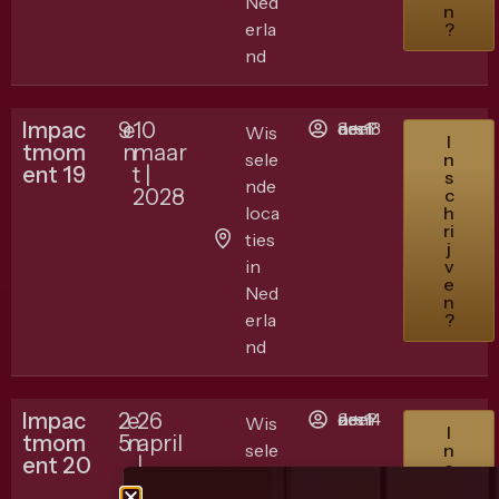
Ned
n
erla
?
nd
Impac
9
e
10
3 + 13 deelnemers ?
Wis
I
tmom
n
maar
sele
n
ent 19
t |
s
nde
2028
c
loca
h
ri
ties
j
in
v
e
Ned
n
erla
?
nd
Impac
2
e
26
2 + 14 deelnemers ?
Wis
I
tmom
5
n
april
sele
n
ent 20
|
s
nde
2028
c