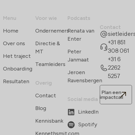
Menu
Voor wie
Podcasts
Contact
Home
Ondernemers
Renata van
sietleide
Enter
+31 851
Over ons
Directie &
308 061
MT
Peter
Het traject
+31 6
Janmaat
Teamleiders
2262
Onboarding
Jeroen
5257
Ravensbergen
Resultaten
Overig
Plan een
Contact
impactcall
Social media
Blog
LinkedIn
Kennisbank
Spotify
Kennethsmit.com