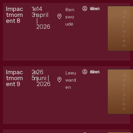
Impac
1
e
14
12 deelnemers
Ren
G
tmom
3
n
april
swo
e
ent 8
|
s
ude
2026
l
o
t
e
n
Impac
2
e
26
13 deelnemers
Leeu
G
tmom
5
n
juni |
ward
e
ent 9
2026
s
en
l
o
t
e
n