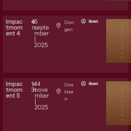
Impac
4
e
5
8 deelnemers
Don
G
tmom
n
septe
gen
e
ent 4
mber
s
|
l
o
2025
t
e
n
Impac
1
e
14
9 deelnemers
Oos
G
tmom
3
n
nove
tzaa
e
ent 5
mber
s
n
|
l
o
2025
t
e
n