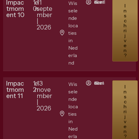
Impac
1
e
11
15 + 1 deelnemers
Wis
I
tmom
0
n
septe
sele
n
ent 10
mber
s
nde
|
c
loca
h
2026
ri
ties
j
in
v
e
Ned
n
erla
?
nd
Impac
1
e
13
16 deelnemers
Wis
I
tmom
2
n
nove
sele
n
ent 11
mber
s
nde
|
c
loca
h
2026
ri
ties
j
in
v
e
Ned
n
erla
?