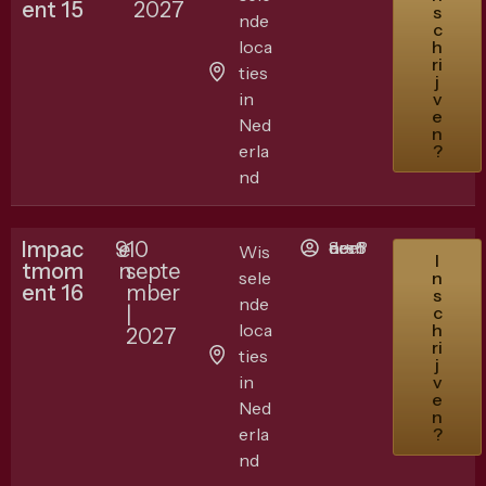
ent 15
2027
s
nde
c
loca
h
ri
ties
j
in
v
e
Ned
n
erla
?
nd
Impac
9
e
10
8 + 8 deelnemers ?
Wis
I
tmom
n
septe
sele
n
ent 16
mber
s
nde
|
c
loca
h
2027
ri
ties
j
in
v
e
Ned
n
erla
?
nd