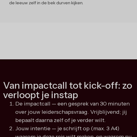
de leeuw zelf in de bek durven kijken.
Van impactcall tot kick-off: zo
verloopt je instap
De impactcall — een gesprek van 30 minuten
over jouw leiderschapsvraag. Vrijblijvend; jij
bepaalt daarna zelf of je verder wilt.
Jouw intentie — je schrijft op (max. 3 A4)
waarom je deze reis wilt maken, en waarom nu.