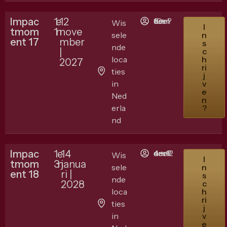
Impac
1
e
12
6 + 10 deelnemers ?
Wis
I
tmom
1
n
nove
sele
n
ent 17
mber
s
nde
|
c
loca
h
2027
ri
ties
j
in
v
e
Ned
n
erla
?
nd
Impac
1
e
14
4 + 12 deelnemers ?
Wis
I
tmom
3
n
janua
sele
n
ent 18
ri |
s
nde
2028
c
loca
h
ri
ties
j
in
v
e