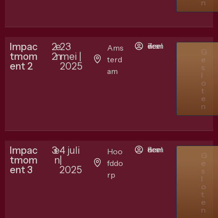
n
Impac
2
e
23
7 deelnemers
Ams
G
tmom
2
n
mei |
terd
e
ent 2
2025
s
am
l
o
t
e
n
Impac
3
e
4 juli
8 deelnemers
Hoo
G
tmom
n
|
fddo
e
ent 3
2025
s
rp
l
o
t
e
n