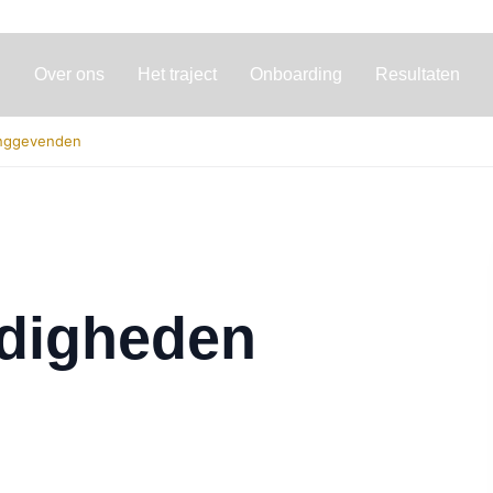
Over ons
Het traject
Onboarding
Resultaten
inggevenden
digheden