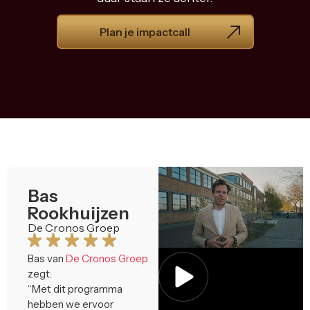
Plan je impactcall
Bas
Rookhuijzen
De Cronos Groep
Bas van
De Cronos Groep
zegt:
“Met dit programma
hebben we ervoor