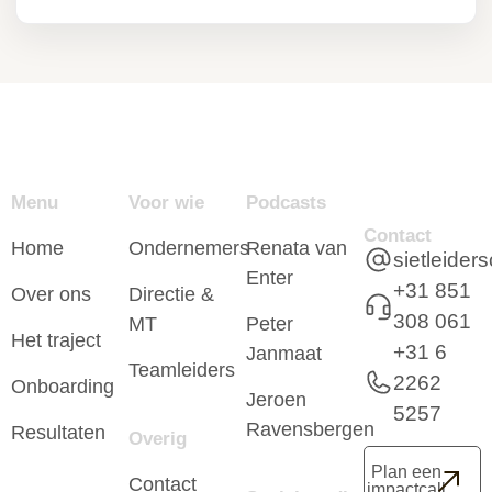
Menu
Voor wie
Podcasts
Contact
Home
Ondernemers
Renata van
sietleide
Enter
+31 851
Over ons
Directie &
308 061
MT
Peter
Het traject
+31 6
Janmaat
Teamleiders
2262
Onboarding
Jeroen
5257
Ravensbergen
Resultaten
Overig
Plan een
Contact
impactcall