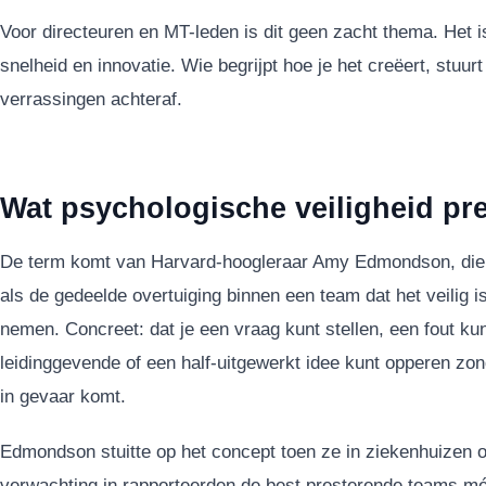
Voor directeuren en MT-leden is dit geen zacht thema. Het i
snelheid en innovatie. Wie begrijpt hoe je het creëert, stuur
verrassingen achteraf.
Wat psychologische veiligheid pre
De term komt van Harvard-hoogleraar Amy Edmondson, die p
als de gedeelde overtuiging binnen een team dat het veilig is
nemen. Concreet: dat je een vraag kunt stellen, een fout ku
leidinggevende of een half-uitgewerkt idee kunt opperen zonde
in gevaar komt.
Edmondson stuitte op het concept toen ze in ziekenhuizen 
verwachting in rapporteerden de best presterende teams m