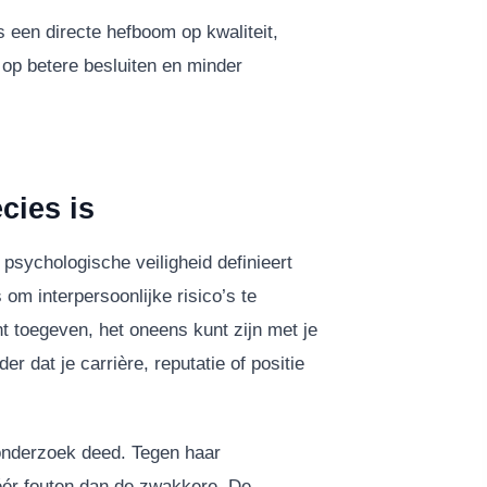
s een directe hefboom op kwaliteit,
t op betere besluiten en minder
cies is
sychologische veiligheid definieert
 om interpersoonlijke risico’s te
nt toegeven, het oneens kunt zijn met je
r dat je carrière, reputatie of positie
onderzoek deed. Tegen haar
éér fouten dan de zwakkere. De