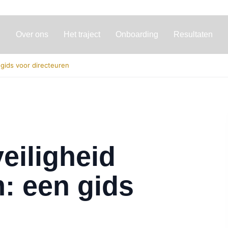
Over ons
Het traject
Onboarding
Resultaten
 gids voor directeuren
eiligheid
m: een gids