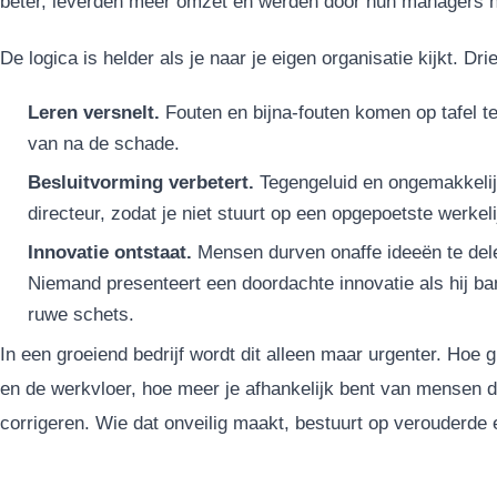
beter, leverden meer omzet en werden door hun managers h
De logica is helder als je naar je eigen organisatie kijkt. D
Leren versnelt.
Fouten en bijna-fouten komen op tafel ter
van na de schade.
Besluitvorming verbetert.
Tegengeluid en ongemakkelijk
directeur, zodat je niet stuurt op een opgepoetste werkeli
Innovatie ontstaat.
Mensen durven onaffe ideeën te delen
Niemand presenteert een doordachte innovatie als hij ba
ruwe schets.
In een groeiend bedrijf wordt dit alleen maar urgenter. Hoe g
en de werkvloer, hoe meer je afhankelijk bent van mensen 
corrigeren. Wie dat onveilig maakt, bestuurt op verouderde e