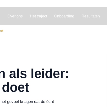
Over ons
Het traject
Onboarding
Resultaten
oet
n als leider:
 doet
ft het gevoel knagen dat de écht