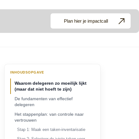
Plan hier je impactcall
INHOUDSOPGAVE
Waarom delegeren zo moeilijk lijkt
(maar dat niet hoeft te zijn)
De fundamenten van effectief
delegeren
Het stappenplan: van controle naar
vertrouwen
Stap 1: Maak een taken-inventarisatie
Stap 2: Selecteer de juiste taken voor