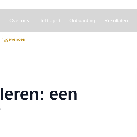
Over ons
Het traject
Onboarding
Resultaten
idinggevenden
leren: een
r