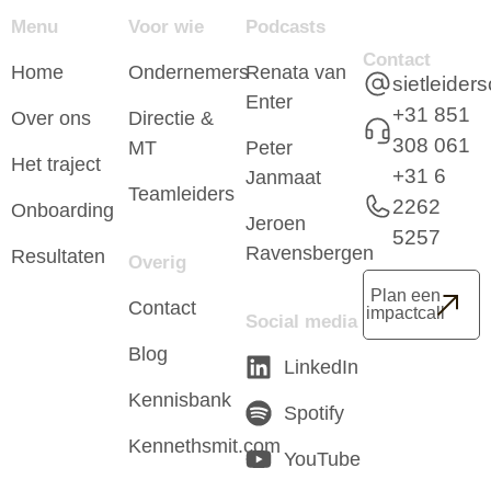
Menu
Voor wie
Podcasts
Contact
Home
Ondernemers
Renata van
sietleide
Enter
+31 851
Over ons
Directie &
308 061
MT
Peter
Het traject
+31 6
Janmaat
Teamleiders
2262
Onboarding
Jeroen
5257
Ravensbergen
Resultaten
Overig
Plan een
Contact
impactcall
Social media
Blog
LinkedIn
Kennisbank
Spotify
Kennethsmit.com
YouTube