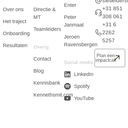
sietleide
Enter
+31 851
Over ons
Directie &
308 061
MT
Peter
Het traject
+31 6
Janmaat
Teamleiders
2262
Onboarding
Jeroen
5257
Ravensbergen
Resultaten
Overig
Plan een
Contact
impactcall
Social media
Blog
LinkedIn
Kennisbank
Spotify
Kennethsmit.com
YouTube