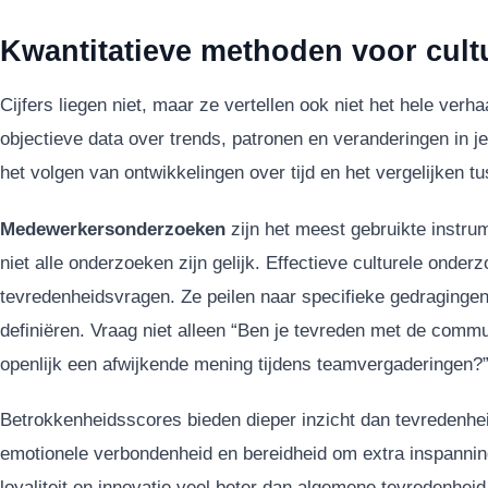
Kwantitatieve methoden voor cult
Cijfers liegen niet, maar ze vertellen ook niet het hele ver
objectieve data over trends, patronen en veranderingen in je 
het volgen van ontwikkelingen over tijd en het vergelijken t
Medewerkersonderzoeken
zijn het meest gebruikte instr
niet alle onderzoeken zijn gelijk. Effectieve culturele onde
tevredenheidsvragen. Ze peilen naar specifieke gedragingen
definiëren. Vraag niet alleen “Ben je tevreden met de comm
openlijk een afwijkende mening tijdens teamvergaderingen?
Betrokkenheidsscores bieden dieper inzicht dan tevredenhe
emotionele verbondenheid en bereidheid om extra inspanning
loyaliteit en innovatie veel beter dan algemene tevredenhei