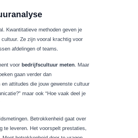
uuranalyse
haal. Kwantitatieve methoden geven je
cultuur. Ze zijn vooral krachtig voor
ussen afdelingen of teams.
ument voor
bedrijfscultuur meten
. Maar
rzoeken gaan verder dan
 en attitudes die jouw gewenste cultuur
unicatie?” maar ook “Hoe vaak deel je
”
idsmetingen. Betrokkenheid gaat over
 te leveren. Het voorspelt prestaties,
d. Meet betrokkenheid door te vragen