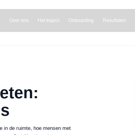
Over ons
Het traject
Onboarding
Resultaten
eten:
ls
gie in de ruimte, hoe mensen met