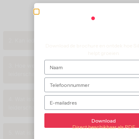
je bereidheid om jezelf uit te dagen en nieuwe inzichten toe te
passen.
Brochure
Ben jij de leider waa
SiET! is ontwikke
2. Kan iedereen leiderschap ontwikkelen?
Download de brochure en ontdek hoe SiE
helpt groeien.
3. Hoe weet ik of ik vastzit in mijn
leiderschap?
4. Wat is de grootste uitdaging bij
leiderschap ontwikkelen?
Download
Direct beschikbaar als PDF
5. Wat is de eerste stap als ik mijn