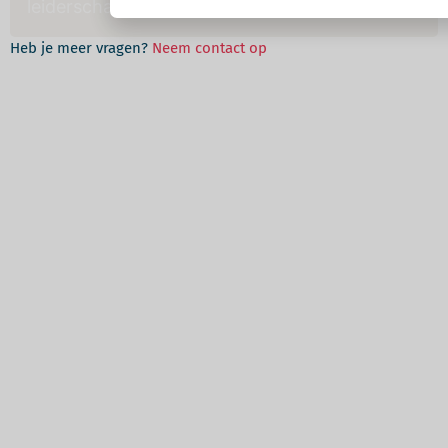
leiderschap wil ontwikkelen?
Heb je meer vragen?
Neem contact op
Wil jij leiderschap ontwikkelen
dat je bedrijf écht vooruit
stuwt?
Tijdens een impactcall gaan we recht naar de kern. Geen
oppervlakkig gesprek, maar messcherpe inzichten die jou
direct verder brengen. Waar zit jouw volgende doorbraak?
Welke patronen houd je in stand? En vooral: hoe zet je nu
de stap naar exponentiële groei?
Wil je strategische rust, een team dat zelfstandig
presteert en groei zonder ruis? Dan is het tijd om je
leiderschap te ownen.
Plan je impactcall en ontdek wat
jou van goed naar uitzonderlijk brengt.