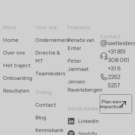
Menu
Voor wie
Podcasts
Contact
Home
Ondernemers
Renata van
sietleide
Enter
+31 851
Over ons
Directie &
308 061
MT
Peter
Het traject
+31 6
Janmaat
Teamleiders
2262
Onboarding
Jeroen
5257
Ravensbergen
Resultaten
Overig
Plan een
Contact
impactcall
Social media
Blog
LinkedIn
Kennisbank
Spotify