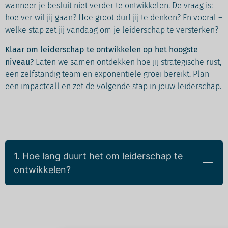
wanneer je besluit niet verder te ontwikkelen. De vraag is:
hoe ver wil jij gaan? Hoe groot durf jij te denken? En vooral –
welke stap zet jij vandaag om je leiderschap te versterken?
Klaar om leiderschap te ontwikkelen op het hoogste
niveau?
Laten we samen ontdekken hoe jij strategische rust,
een zelfstandig team en exponentiële groei bereikt. Plan
een impactcall en zet de volgende stap in jouw leiderschap.
Veelgestelde vragen over
leiderschap ontwikkelen
1. Hoe lang duurt het om leiderschap te
ontwikkelen?
Leiderschap ontwikkelen is een continu proces. Het stopt niet
na een cursus of een traject, het is een levenslange reis van
reflectie, leren en aanpassen. Hoe snel je groeit, hangt af van