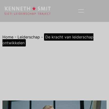
Home
-
Leiderschap
-
De kracht van leiderschap
ontwikkelen
De kracht van leiderschap
ontwikkelen
Leiderschap ontwikkelen is geen luxe. Het is de basis
waarop je succes bouwt. Hoe jij als leider functioneert,
bepaalt niet alleen de koers van je bedrijf, maar ook de
impact die je maakt op je team en omgeving....