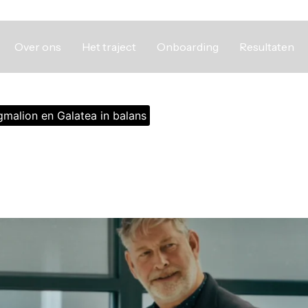
Over ons
Het traject
Onboarding
Resultaten
malion en Galatea in balans
wen: Pygmalion en Galate
-effect laten zien dat geloof in de