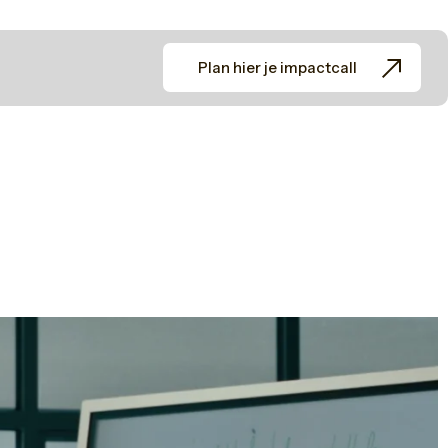
Plan hier je impactcall
a in balans