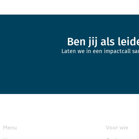
Ben jij als le
Laten we in een impactcall s
Menu
Voor wie
Home
Ondernemer