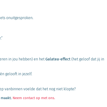
iets onuitgesproken.
.”
eren in jou hebben) en het
Galatea-effect
(het geloof dat jij in
n gelooft in jezelf.
 diep vanbinnen voelde dat het nog niet klopte?
l maakt.
Neem contact op met ons.