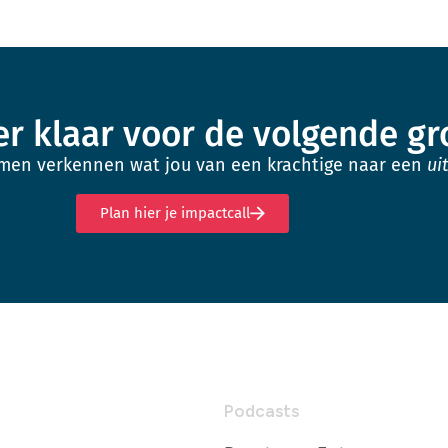
ider klaar voor de volgende g
amen verkennen wat jou van een krachtige naar een
ui
Plan hier je impactcall
Podcasts
s
Renata van Enter