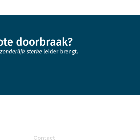
rote doorbraak?
tzonderlijk sterke
leider brengt.
Contact