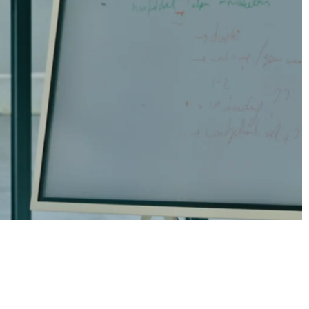
Wat zou er veranderen als je
vandaag een impactcall
plant?