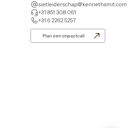
sietleiderschap@kennethsmit.com
+31 851 308 061
+31 6 2262 5257
Plan een impactcall
SiET! Support
Online · doorgaans snel antwoord