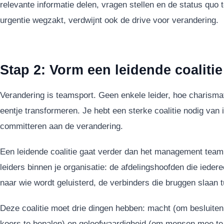
relevante informatie delen, vragen stellen en de status quo 
urgentie wegzakt, verdwijnt ook de drive voor verandering.
Stap 2: Vorm een leidende coalitie
Verandering is teamsport. Geen enkele leider, hoe charismat
eentje transformeren. Je hebt een sterke coalitie nodig van 
committeren aan de verandering.
Een leidende coalitie gaat verder dan het management team.
leiders binnen je organisatie: de afdelingshoofden die iede
naar wie wordt geluisterd, de verbinders die bruggen slaan
Deze coalitie moet drie dingen hebben: macht (om besluiten
koers te bepalen) en geloofwaardigheid (om mensen mee te k