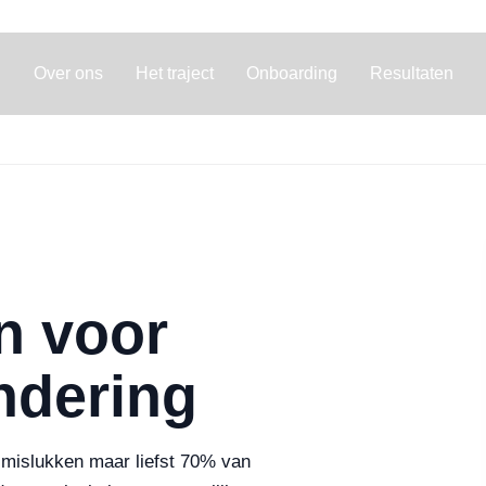
Over ons
Het traject
Onboarding
Resultaten
n voor
ndering
h mislukken maar liefst 70% van