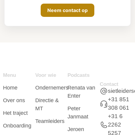
Neem contact op
Menu
Voor wie
Podcasts
Contact
Home
Ondernemers
Renata van
sietleide
Enter
+31 851
Over ons
Directie &
308 061
MT
Peter
Het traject
+31 6
Janmaat
Teamleiders
2262
Onboarding
Jeroen
5257