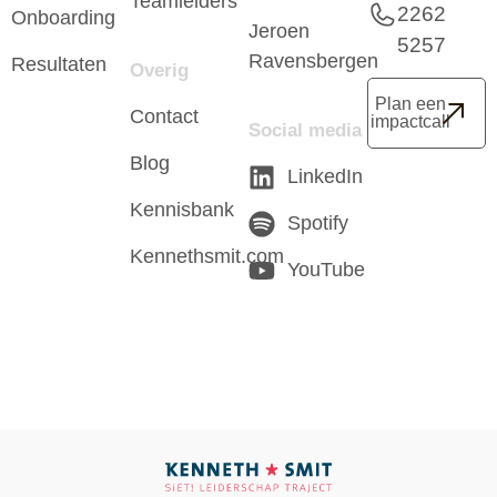
Teamleiders
2262
Onboarding
Jeroen
5257
Ravensbergen
Resultaten
Overig
Plan een
Contact
impactcall
Social media
Blog
LinkedIn
Kennisbank
Spotify
Kennethsmit.com
YouTube