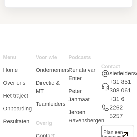
Menu
Voor wie
Podcasts
Contact
Home
Ondernemers
Renata van
sietleide
Enter
+31 851
Over ons
Directie &
308 061
MT
Peter
Het traject
+31 6
Janmaat
Teamleiders
2262
Onboarding
Jeroen
5257
Ravensbergen
Resultaten
Overig
Plan een
Contact